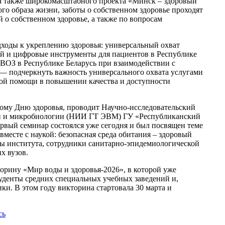
, а также широкомасштабного проекта «Минск – здоровый
го образа жизни, заботы о собственном здоровье проходят
о собственном здоровье, а также по вопросам
одходы к укреплению здоровья: универсальный охват
й и цифровые инструменты для пациентов в Республике
 ВОЗ в Республике Беларусь при взаимодействии с
— подчеркнуть важность универсального охвата услугами
ой помощи в повышении качества и доступности
ому Дню здоровья, проводит Научно-исследовательский
ии и микробиологии (НИИ ГТ ЭВМ) ГУ «Республиканский
рвый семинар состоялся уже сегодня и был посвящен теме
есте с наукой: безопасная среда обитания – здоровый
ты института, сотрудники санитарно-эпидемиологической
х вузов.
рину «Мир воды и здоровья-2026», в которой уже
туденты средних специальных учебных заведений и,
и. В этом году викторина стартовала 30 марта и
сь