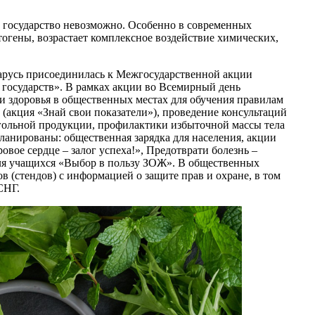
ь государство невозможно. Особенно в современных
тогены, возрастает комплексное воздействие химических,
еларусь присоединилась к Межгосударственной акции
 государств». В рамках акции во Всемирный день
ки здоровья в общественных местах для обучения правилам
 (акция «Знай свои показатели»), проведение консультаций
огольной продукции, профилактики избыточной массы тела
ланированы: общественная зарядка для населения, акции
овое сердце – залог успеха!», Предотврати болезнь –
ля учащихся «Выбор в пользу ЗОЖ». В общественных
в (стендов) с информацией о защите прав и охране, в том
СНГ.