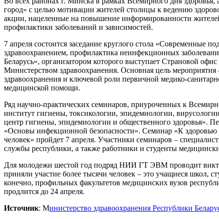
Во всех районах г. Минска в рамках Всемирного дня здоровья
город» с целью мотивации жителей столицы к ведению здорово
акции, нацеленные на повышение информированности жителей 
профилактики заболеваний и зависимостей.
7 апреля состоится заседание круглого стола «Современные п
здравоохранением, профилактика неинфекционных заболевани
Беларусь», организатором которого выступает Страновой офис
Министерством здравоохранения. Основная цель мероприятия 
здравоохранения и ключевой роли первичной медико-санитарн
медицинской помощи.
Ряд научно-практических семинаров, приуроченных к Всемирн
институт гигиены, токсикологии, эпидемиологии, вирусолог
центр гигиены, эпидемиологии и общественного здоровья». Пе
«Основы инфекционной безопасности». Семинар «К здоровью вм
человек» пройдет 7 апреля. Участники семинаров – специалис
службы республики, а также работники и студенты медицински
Для молодежи шестой год подряд НИИ ГТ ЭВМ проводит викто
приняли участие более тысячи человек – это учащиеся школ, с
конечно, профильных факультетов медицинских вузов республик
продлится до 24 апреля.
Источник
: М
инистерство здравоохранения Республики Белару