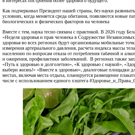
в интересах построения более здорового будущего.
Как подчеркивал Президент нашей страны, без науки развиват
условиях, когда меняется среда обитания, появляются новые па
биологических и физических факторов на человека
Вместе с тем, наука тесно связана с практикой. В 2026 году Б
«Неделя здоровья и прав человека в Содружестве Независимых
здоровья во всех регионах будут организованы мобильные точ
измерения артериального давления, расчета индекса массы тела
населению по вопросам отказа от потребления табачной и алк
и ожирения, профилактики заболеваний. В регионах также зап
«Путь к здоровью и долголетию», «К здоровью с наукой», «Здор
выбери жизнь!» «Вместе к здоровью», диалоговые площадки д
местах, включая места отдыха, планируется размещение плакато
числе с использованием единого хэштега #Здоровье_и_Права_