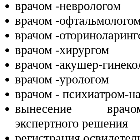
врачом -неврологом
врачом -офтальмолого
врачом -оториноларин
врачом -хирургом
врачом -акушер-гинек
врачом -урологом
врачом - психиатром-н
вынесение врачом
экспертного решения
регистрация освидетел