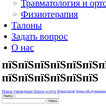
Травматология и орт
Физиотерапия
Талоны
Задать вопрос
О нас
пїЅпїЅпїЅпїЅпїЅпїЅп
пїЅпїЅпїЅпїЅпїЅпїЅ
Поиск учреждения
Поиск услуги
Навигация
Зоны обслуживан