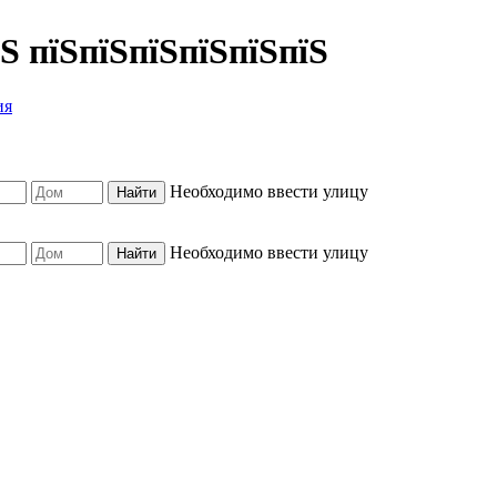
їЅ пїЅпїЅпїЅпїЅпїЅпїЅ
ия
Необходимо ввести улицу
Необходимо ввести улицу