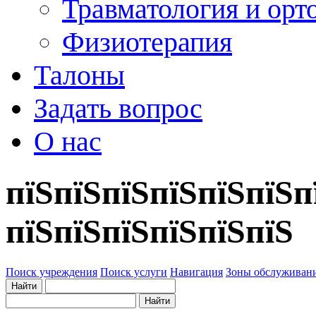
Травматология и орт
Физиотерапия
Талоны
Задать вопрос
О нас
пїЅпїЅпїЅпїЅпїЅпїЅп
пїЅпїЅпїЅпїЅпїЅпїЅ
Поиск учреждения
Поиск услуги
Навигация
Зоны обслуживан