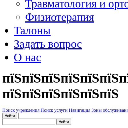
Травматология и орт
Физиотерапия
Талоны
Задать вопрос
О нас
пїЅпїЅпїЅпїЅпїЅпїЅп
пїЅпїЅпїЅпїЅпїЅпїЅ
Поиск учреждения
Поиск услуги
Навигация
Зоны обслуживан