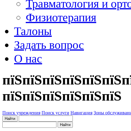
Травматология и орт
Физиотерапия
Талоны
Задать вопрос
О нас
пїЅпїЅпїЅпїЅпїЅпїЅп
пїЅпїЅпїЅпїЅпїЅпїЅ
Поиск учреждения
Поиск услуги
Навигация
Зоны обслуживан