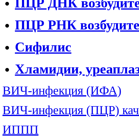
ПЦР ДНК возбудите
ПЦР РНК возбудит
Сифилис
Хламидии, уреапла
ВИЧ-инфекция (ИФА)
ВИЧ-инфекция (ПЦР) каче
ИППП