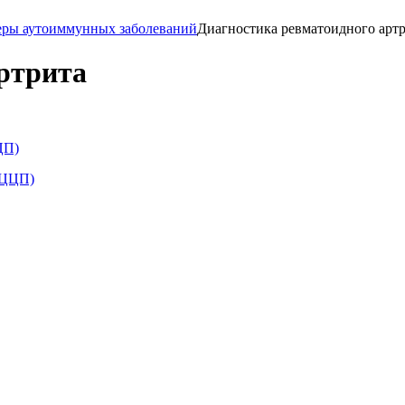
ры аутоиммунных заболеваний
Диагностика ревматоидного арт
ртрита
ЦП)
АЦЦП)