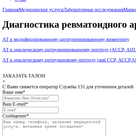
Главная
Медицинские услуги
Лабораторные исследования
Марке
Диагностика ревматоидного а
АТ к модифицированному цитрулинированному виментину
АТ к циклическому цитрулинированному пептиду (ACCP, АЦ
АТ к циклическому цитрулиновому пептиду (аnti ССР, АССР,
ЗАКАЗАТЬ ТАЛОН
×
С Вами свяжется оператор Службы 131 для уточнения деталей
Ваше имя
*
Ваш E-mail
*
Сообщение
*