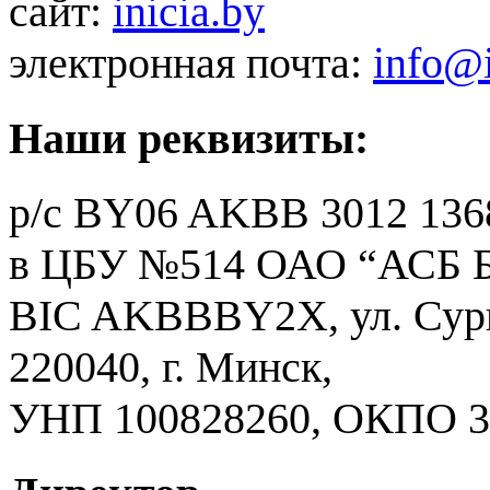
сайт:
inicia.by
электронная почта:
info@i
Наши реквизиты:
р/с BY06 AKBB 3012 1368
в ЦБУ №514 ОАО “АСБ Б
BIC AKBBBY2Х, ул. Сург
220040, г. Минск,
УНП 100828260, ОКПО 3