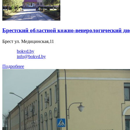
Брестский областной кожно-венерологический ди
Брест ул. Медицинская,11
bokvd.by
info@bokvd.by
Подробнее