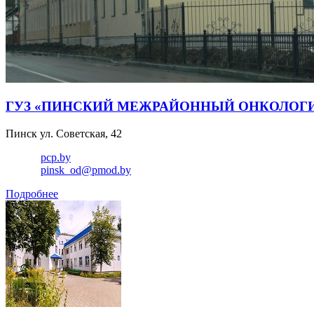
ГУЗ «ПИНСКИЙ МЕЖРАЙОННЫЙ ОНКОЛОГ
Пинск ул. Советская, 42
pcp.by
pinsk_od@pmod.by
Подробнее