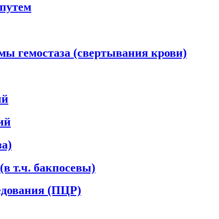
путем
мы гемостаза (свертывания крови)
ий
ий
а)
в т.ч. бакпосевы)
едования (ПЦР)