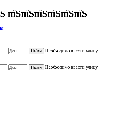
їЅ пїЅпїЅпїЅпїЅпїЅпїЅ
ия
Необходимо ввести улицу
Необходимо ввести улицу