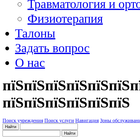
Травматология и орт
Физиотерапия
Талоны
Задать вопрос
О нас
пїЅпїЅпїЅпїЅпїЅпїЅп
пїЅпїЅпїЅпїЅпїЅпїЅ
Поиск учреждения
Поиск услуги
Навигация
Зоны обслуживан