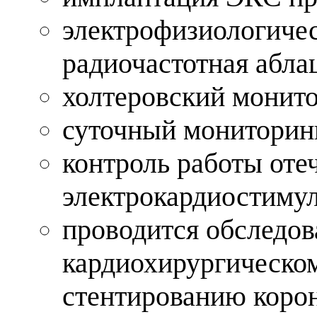
электрофизиологичес
радиочастотная абла
холтеровский монит
суточный мониторин
контроль работы от
электрокардиостиму
проводится обследов
кардиохирургическо
стентированию корон