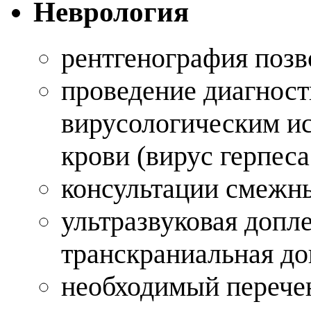
Неврология
рентгенография поз
проведение диагнос
вирусологическим и
крови (вирус герпес
консультации смежн
ультразвуковая допл
транскраниальная д
необходимый перечен