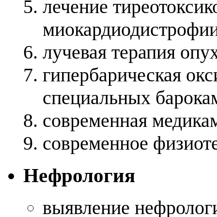
лечение тиреотоксик
миокардиодистрофии
лучевая терапия опу
гипербарическая окс
специальных барока
современная медика
современное физиот
Нефрология
выявление нефрологи