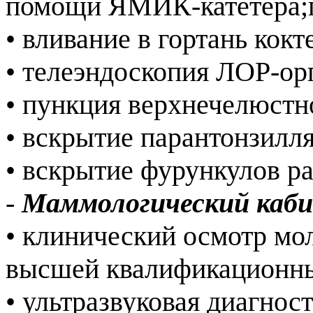
помощи ЯМИК-катетера;
• вливание в гортань кок
• телеэндоскопия ЛОР-о
• пункция верхнечелюстн
• вскрытие парантонзилл
• вскрытие фурункулов р
-
Маммологический каб
• клинический осмотр мо
высшей квалификационн
• ультразвуковая диагно